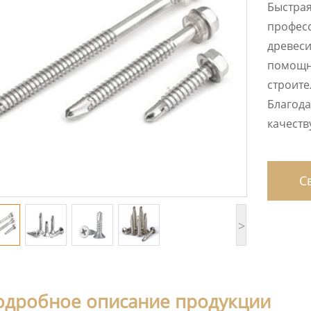
Быстрая
професс
древеси
помощни
строите
Благода
качеств
Св
>
одробное описание продукции