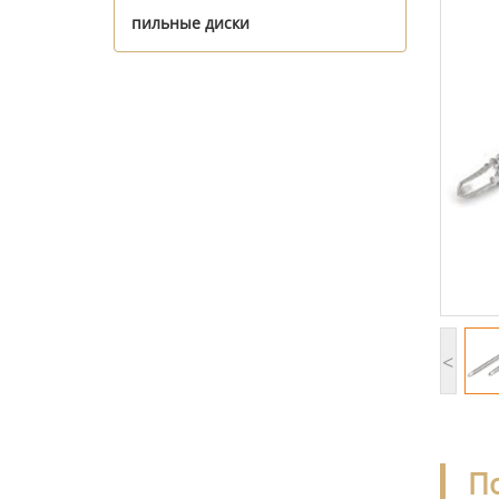
пильные диски
<
П