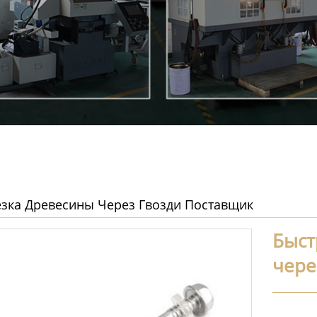
езка Древесины Через Гвозди Поставщик
Быст
чере