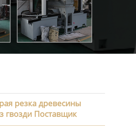
рая резка древесины
з гвозди Поставщик