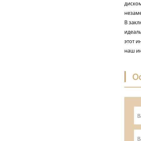
диском
незам
В закл
идеаль
этот и
наш и
О