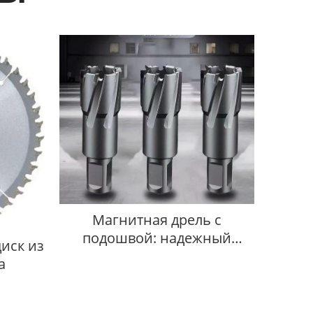
Магнитная дрель с
подошвой: надежный
иск из
помощник
а