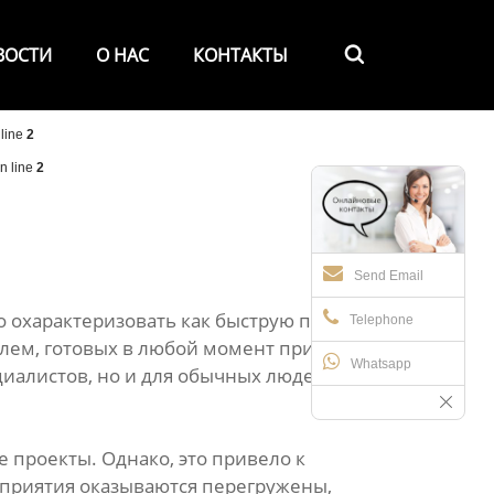
ВОСТИ
О НАС
КОНТАКТЫ

line
2
n line
2
Send Email
 охарактеризовать как быструю перегрузку
Telephone
лем, готовых в любой момент привести к
Whatsapp
иалистов, но и для обычных людей, ведь от
 проекты. Однако, это привело к
дприятия оказываются перегружены,