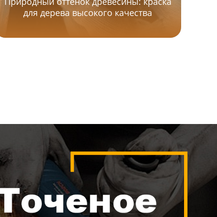
Природный оттенок древесины: краска
для дерева высокого качества