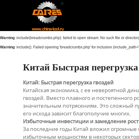
Главная
Продукция
Warning
: include(breadcrumbs.php): failed to open stream: No such file or director
Новости
Warning
: include(): Failed opening 'breadcrumbs.php' for inclusion (include_path='.
О нас
Китай Быстрая перегрузка
Контакты
Китай: Быстрая перегрузка гвоздей
Китайская экономика, с ее невероятной ди
гвоздей. Вместо плавного и постепенного р
значительным потрясениям. Это сложный про
его исхода зависит благополучие многих.
Избыточные инвестиции и замедление рост
За последние годы Китай вложил огромные с
избыточным мощностям в некоторых сектора