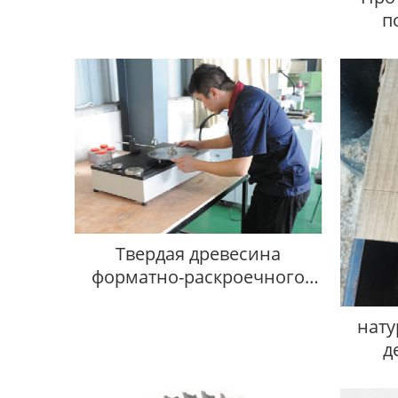
п
Твердая древесина
форматно-раскроечного
станка Поставщик
нату
д