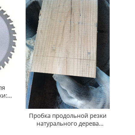
ля
ки:
о и
Пробка продольной резки
натурального дерева
Поставщик