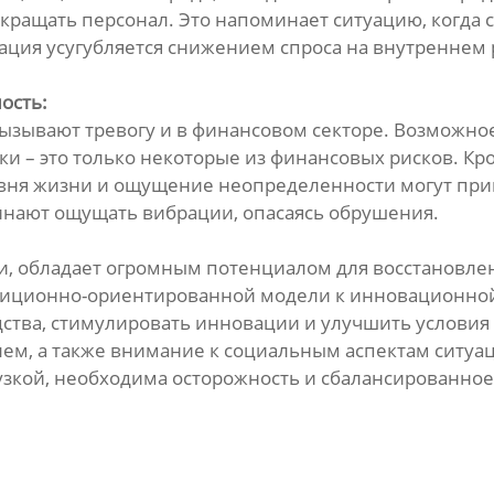
ращать персонал. Это напоминает ситуацию, когда с
уация усугубляется снижением спроса на внутренне
ость:
зывают тревогу и в финансовом секторе. Возможное
и – это только некоторые из финансовых рисков. Кр
овня жизни и ощущение неопределенности могут прив
инают ощущать вибрации, опасаясь обрушения.
ти, обладает огромным потенциалом для восстановле
стиционно-ориентированной модели к инновационной
тва, стимулировать инновации и улучшить условия д
лем, а также внимание к социальным аспектам ситу
рузкой, необходима осторожность и сбалансированно