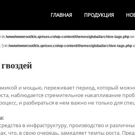
ГЛАВНАЯ
ПРОДУКЦИЯ
НО
y in
/www/wwwroot/kls.qetseo.cn/wp-content/themes/global/archive-tags.php
on 
:') in
/www/wwwroot/kls.qetseo.cn/wp-content/themes/global/archive-tags.php
o
 гвоздей
намикой и мощью, переживает период, который можно
оста, наблюдается стремительное накапливание проб
цесс, и разбираться в нем важно не только для спец
а:
редства в инфраструктуру, производство и различные
х, что, в свою очередь, замедляет темпы роста. Пре