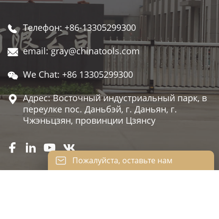
Телефон: +86-13305299300

email: gray@chinatools.com

We Chat: +86 13305299300

Адрес: Восточный индустриальный парк, в

переулке пос. Даньбэй, г. Даньян, г.
Чжэньцзян, провинции Цзянсу




Пожалуйста, оставьте нам
сообщение
Пожалуйста, введите свой адрес
электронной почты, и мы ответим на ваше
JIANFSU KAILEISI TOOLS CO., LTD.
письмо.