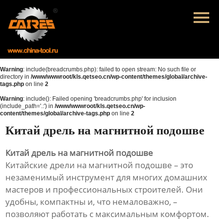
Главная
Продукция
Новости
Warning
: include(breadcrumbs.php): failed to open stream: No such file or
directory in
/www/wwwroot/kls.qetseo.cn/wp-content/themes/global/archive-
tags.php
on line
2
О нас
Warning
: include(): Failed opening 'breadcrumbs.php' for inclusion
(include_path='.:') in
/www/wwwroot/kls.qetseo.cn/wp-
Контакты
content/themes/global/archive-tags.php
on line
2
Китай дрель на магнитной подошве
Китай дрель на магнитной подошве
Китайские дрели на магнитной подошве – это
незаменимый инструмент для многих домашних
мастеров и профессиональных строителей. Они
удобны, компактны и, что немаловажно, –
позволяют работать с максимальным комфортом.