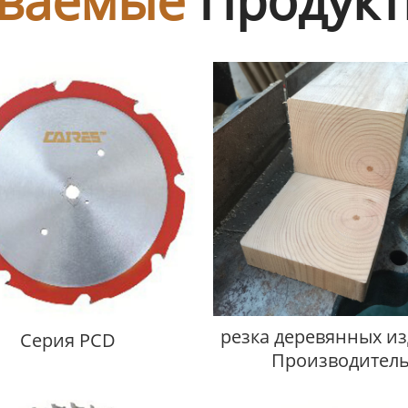
ваемые
Продук
резка деревянных и
Cерия PCD
Производител