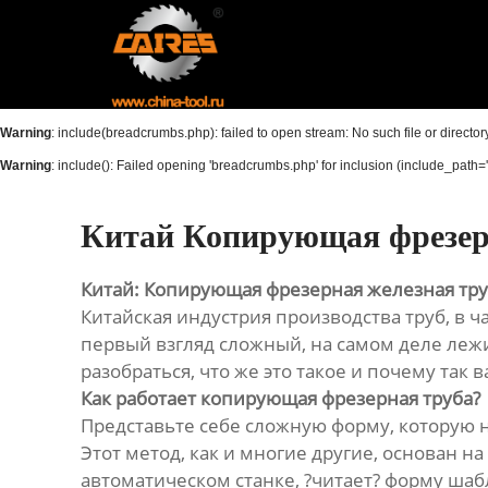
Главная
Продукция
Warning
: include(breadcrumbs.php): failed to open stream: No such file or director
Новости
Warning
: include(): Failed opening 'breadcrumbs.php' for inclusion (include_path='.
О нас
Китай Копирующая фрезер
Контакты
Китай: Копирующая фрезерная железная тр
Китайская индустрия производства труб, в ч
первый взгляд сложный, на самом деле леж
разобраться, что же это такое и почему так 
Как работает копирующая фрезерная труба?
Представьте себе сложную форму, которую н
Этот метод, как и многие другие, основан
автоматическом станке, ?читает? форму шабл