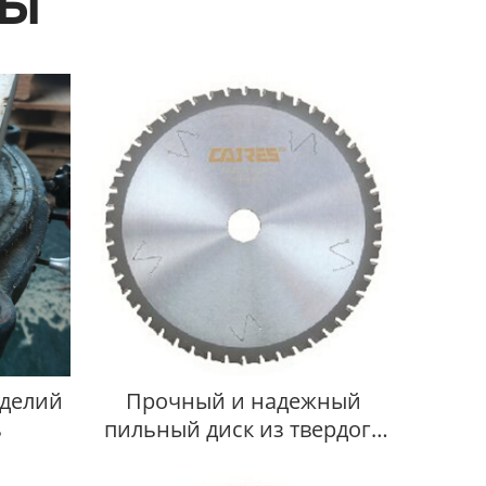
ты
зделий
Прочный и надежный
ь
пильный диск из твердого
сплава