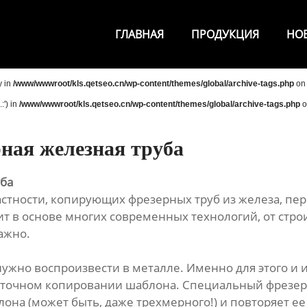
ГЛАВНАЯ
ПРОДУКЦИЯ
НО
y in
/www/wwwroot/kls.qetseo.cn/wp-content/themes/global/archive-tags.php
on 
:') in
/www/wwwroot/kls.qetseo.cn/wp-content/themes/global/archive-tags.php
o
ная железная труба
уба
астности, копирующих фрезерных труб из железа, пер
ит в основе многих современных технологий, от стр
важно.
ужно воспроизвести в металле. Именно для этого и 
 на точном копировании шаблона. Специальный фрезе
она (может быть, даже трехмерного!) и повторяет ее 