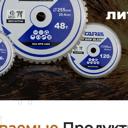
родаваемы
ы