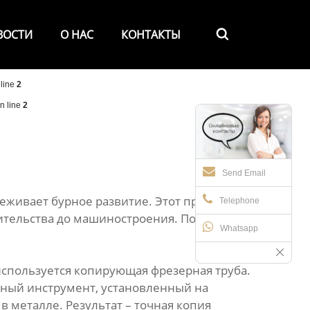
ВОСТИ
О НАС
КОНТАКТЫ

line
2
n line
2
Send Email
еживает бурное развитие. Этот процесс, на
Telephone
оительства до машиностроения. Попробуем
Whatsapp
используется копирующая фрезерная труба.
рный инструмент, установленный на
в металле. Результат – точная копия