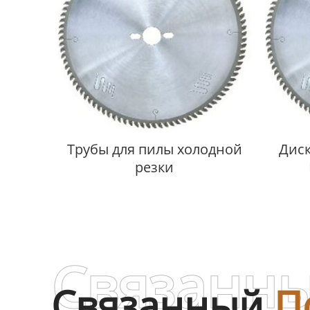
Трубы для пилы холодной
Дис
резки
Связанны
Связанный
П