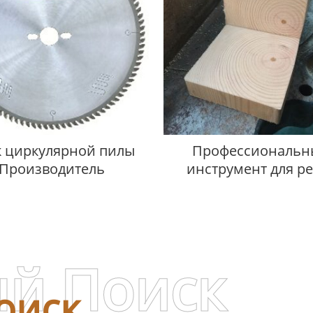
к циркулярной пилы
Профессиональн
Производитель
инструмент для р
строевого леса
й Поиск
оиск