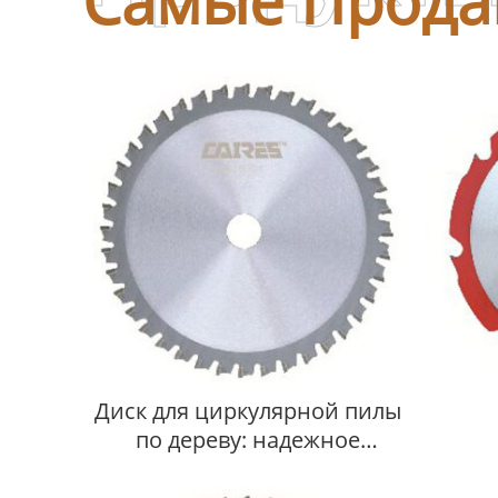
Самые Прода
Диск для циркулярной пилы
по дереву: надежное
режущее оборудование