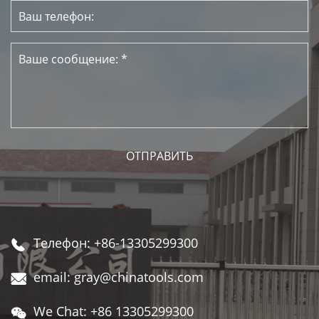
Телефон: +86-13305299300

email: gray@chinatools.com

We Chat: +86 13305299300
