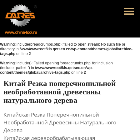
Главная
Продукция
Новости
Warning
: include(breadcrumbs.php): failed to open stream: No such file or
directory in
/www/wwwroot/kls.qetseo.cn/wp-content/themes/global/archive-
tags.php
on line
2
О нас
Warning
: include(): Failed opening 'breadcrumbs.php' for inclusion
(include_path='.:') in
/www/wwwroot/kls.qetseo.cn/wp-
Контакты
content/themes/global/archive-tags.php
on line
2
Китай Резка поперечнопильной
необработанной древесины
натурального дерева
Китайская Резка Поперечнопильной
Необработанной Древесины Натурального
Дерева
Китайская деревообрабатывающая