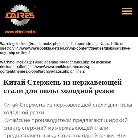
Главная
Продукция
Новости
Warning
: include(breadcrumbs.php): failed to open stream: No such file or
directory in
/www/wwwroot/kls.qetseo.cn/wp-content/themes/global/archive-
tags.php
on line
2
О нас
Warning
: include(): Failed opening 'breadcrumbs.php' for inclusion
(include_path='.:') in
/www/wwwroot/kls.qetseo.cn/wp-
Контакты
content/themes/global/archive-tags.php
on line
2
Китай Стержень из нержавеющей
стали для пилы холодной резки
Китай Стержень из нержавеющей стали для пилы
холодной резки
Китайские производители предлагают широкий
спектр стержней из нержавеющей стали,
предназначенных для пил холодной резки. Эти