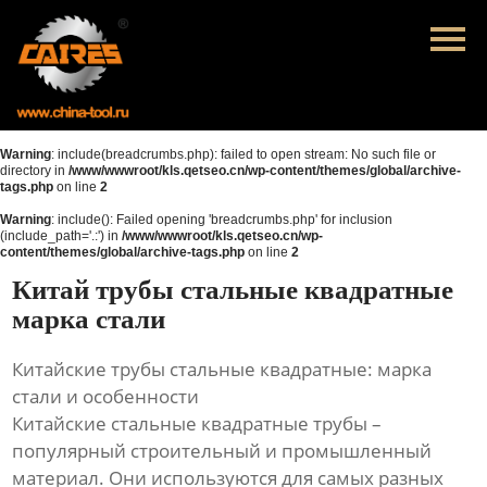
Главная
Продукция
Новости
Warning
: include(breadcrumbs.php): failed to open stream: No such file or
directory in
/www/wwwroot/kls.qetseo.cn/wp-content/themes/global/archive-
tags.php
on line
2
О нас
Warning
: include(): Failed opening 'breadcrumbs.php' for inclusion
(include_path='.:') in
/www/wwwroot/kls.qetseo.cn/wp-
Контакты
content/themes/global/archive-tags.php
on line
2
Китай трубы стальные квадратные
марка стали
Китайские трубы стальные квадратные: марка
стали и особенности
Китайские стальные квадратные трубы –
популярный строительный и промышленный
материал. Они используются для самых разных