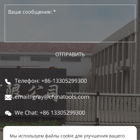
Телефон: +86-13305299300

email: gray@chinatools.com

We Chat: +86 13305299300

Адрес: Восточный индустриальный парк, в

переулке пос. Даньбэй, г. Даньян, г.
Мы используем файлы cookie для улучшения вашего