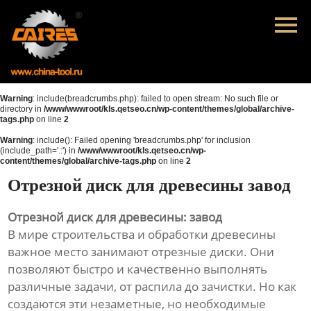
Главная
Продукция
Новости
Warning
: include(breadcrumbs.php): failed to open stream: No such file or
directory in
/www/wwwroot/kls.qetseo.cn/wp-content/themes/global/archive-
tags.php
on line
2
О нас
Warning
: include(): Failed opening 'breadcrumbs.php' for inclusion
(include_path='.:') in
/www/wwwroot/kls.qetseo.cn/wp-
Контакты
content/themes/global/archive-tags.php
on line
2
Отрезной диск для древесины завод
Отрезной диск для древесины: завод
В мире строительства и обработки древесины
важное место занимают отрезные диски. Они
позволяют быстро и качественно выполнять
различные задачи, от распила до зачистки. Но как
создаются эти незаметные, но необходимые