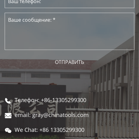
Телефон: +86-13305299300

email: gray@chinatools.com

We Chat: +86 13305299300
