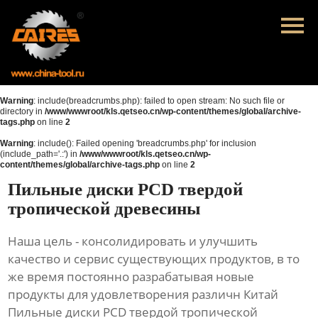
Главная
Продукция
Новости
Warning
: include(breadcrumbs.php): failed to open stream: No such file or
directory in
/www/wwwroot/kls.qetseo.cn/wp-content/themes/global/archive-
tags.php
on line
2
О нас
Warning
: include(): Failed opening 'breadcrumbs.php' for inclusion
(include_path='.:') in
/www/wwwroot/kls.qetseo.cn/wp-
Контакты
content/themes/global/archive-tags.php
on line
2
Пильные диски PCD твердой
тропической древесины
Наша цель - консолидировать и улучшить
качество и сервис существующих продуктов, в то
же время постоянно разрабатывая новые
продукты для удовлетворения различн Китай
Пильные диски PCD твердой тропической