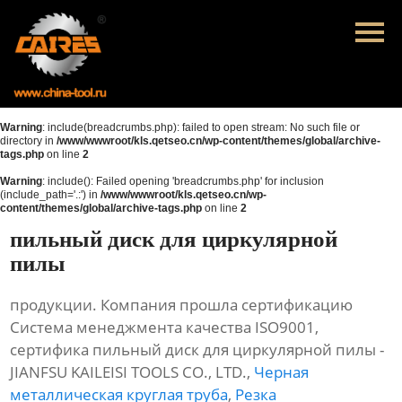
Главная
Продукция
Новости
Warning
: include(breadcrumbs.php): failed to open stream: No such file or
directory in
/www/wwwroot/kls.qetseo.cn/wp-content/themes/global/archive-
tags.php
on line
2
О нас
Warning
: include(): Failed opening 'breadcrumbs.php' for inclusion
(include_path='.:') in
/www/wwwroot/kls.qetseo.cn/wp-
Контакты
content/themes/global/archive-tags.php
on line
2
пильный диск для циркулярной
пилы
продукции. Компания прошла сертификацию
Система менеджмента качества ISO9001,
сертифика пильный диск для циркулярной пилы -
JIANFSU KAILEISI TOOLS CO., LTD.,
Черная
металлическая круглая труба
,
Резка