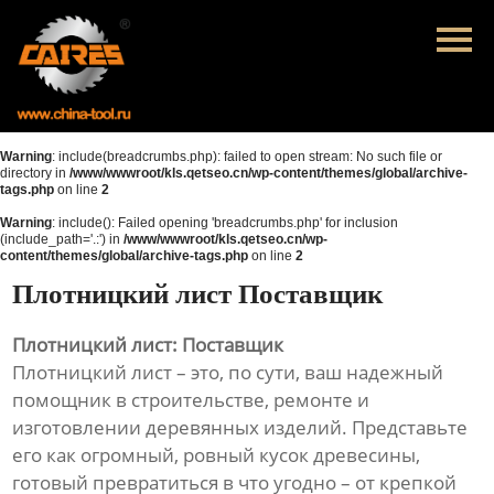
Главная
Продукция
Новости
Warning
: include(breadcrumbs.php): failed to open stream: No such file or
directory in
/www/wwwroot/kls.qetseo.cn/wp-content/themes/global/archive-
tags.php
on line
2
О нас
Warning
: include(): Failed opening 'breadcrumbs.php' for inclusion
(include_path='.:') in
/www/wwwroot/kls.qetseo.cn/wp-
Контакты
content/themes/global/archive-tags.php
on line
2
Плотницкий лист Поставщик
Плотницкий лист: Поставщик
Плотницкий лист – это, по сути, ваш надежный
помощник в строительстве, ремонте и
изготовлении деревянных изделий. Представьте
его как огромный, ровный кусок древесины,
готовый превратиться в что угодно – от крепкой