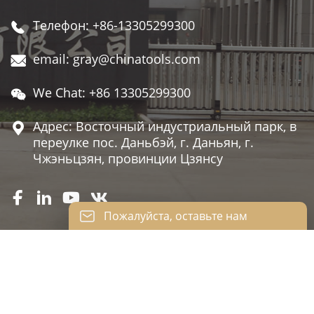
Телефон: +86-13305299300

email: gray@chinatools.com

We Chat: +86 13305299300

Адрес: Восточный индустриальный парк, в

переулке пос. Даньбэй, г. Даньян, г.
Чжэньцзян, провинции Цзянсу




Пожалуйста, оставьте нам
сообщение
Пожалуйста, введите свой адрес
электронной почты, и мы ответим на ваше
JIANFSU KAILEISI TOOLS CO., LTD.
письмо.