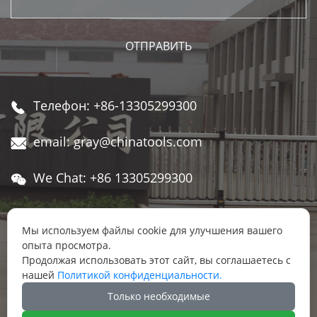
Телефон: +86-13305299300

email: gray@chinatools.com

We Chat: +86 13305299300

Адрес: Восточный индустриальный парк, в

переулке пос. Даньбэй, г. Даньян, г.
Мы используем файлы cookie для улучшения вашего
опыта просмотра.
Чжэньцзян, провинции Цзянсу
Продолжая использовать этот сайт, вы соглашаетесь с
нашей
Политикой конфиденциальности.




Только необходимые