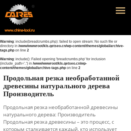
Главная
Продукция
Новости
Warning
: include(breadcrumbs.php): failed to open stream: No such file or
directory in
/www/wwwroot/kls.qetseo.cn/wp-content/themes/global/archive-
tags.php
on line
2
О нас
Warning
: include(): Failed opening 'breadcrumbs.php' for inclusion
(include_path='.:') in
/www/wwwroot/kls.qetseo.cn/wp-
Контакты
content/themes/global/archive-tags.php
on line
2
Продольная резка необработанной
древесины натурального дерева
Производитель
Продольная резка необработанной древесины
натурального дерева: Производитель
Продольная резка древесины – это процесс, с
которым сталкивается каждый, кто использует