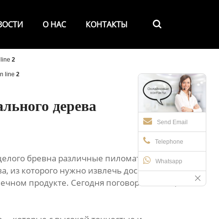
ВОСТИ
О НАС
КОНТАКТЫ

line
2
n line
2
ального дерева
Send Email
Telephone
 целого бревна различные пиломатериалы,
Whatsapp
, из которого нужно извлечь доски, брусья
нечном продукте. Сегодня поговорим о том,