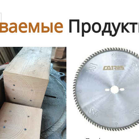
ы
ваемые
Продук