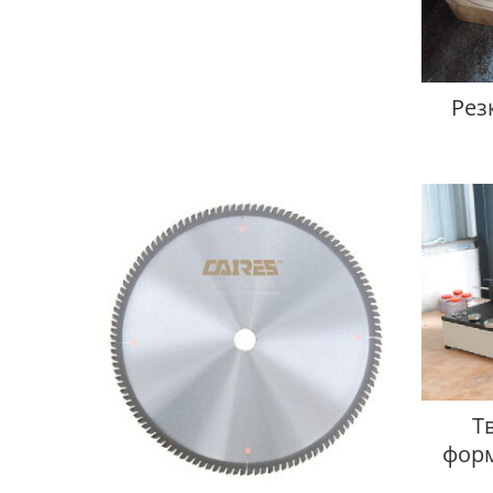
Рез
общ
Т
фор
с