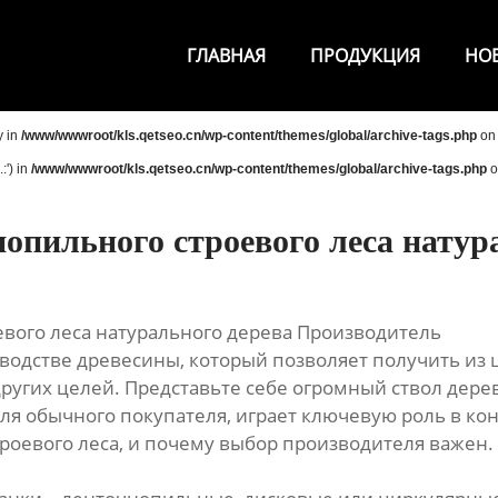
ГЛАВНАЯ
ПРОДУКЦИЯ
НО
y in
/www/wwwroot/kls.qetseo.cn/wp-content/themes/global/archive-tags.php
on 
:') in
/www/wwwroot/kls.qetseo.cn/wp-content/themes/global/archive-tags.php
o
опильного строевого леса натур
вого леса натурального дерева Производитель
зводстве древесины, который позволяет получить из
ругих целей. Представьте себе огромный ствол дерева
для обычного покупателя, играет ключевую роль в ко
роевого леса, и почему выбор производителя важен.