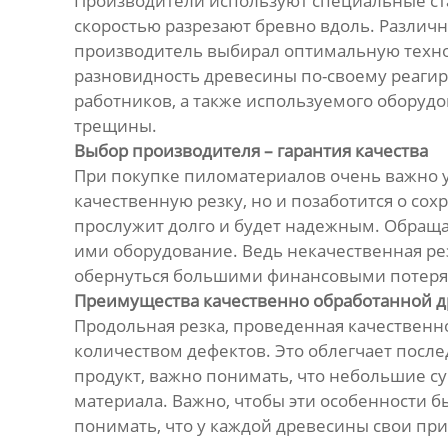
Производители используют специальные ста
скоростью разрезают бревно вдоль. Различ
производитель выбирал оптимальную техно
разновидность древесины по-своему реагиру
работников, а также используемого оборуд
трещины.
Выбор производителя – гарантия качества
При покупке пиломатериалов очень важно у
качественную резку, но и позаботится о со
прослужит долго и будет надежным. Обраща
ими оборудование. Ведь некачественная ре
обернуться большими финансовыми потеря
Преимущества качественно обработанной 
Продольная резка, проведенная качествен
количеством дефектов. Это облегчает посл
продукт, важно понимать, что небольшие су
материала. Важно, чтобы эти особенности 
понимать, что у каждой древесины свои при