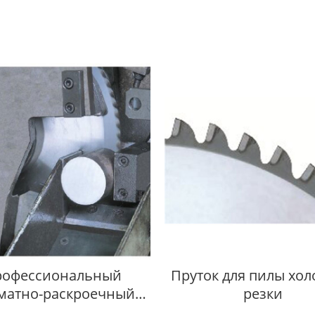
рофессиональный
Пруток для пилы хо
матно-раскроечный
резки
танок для твердой