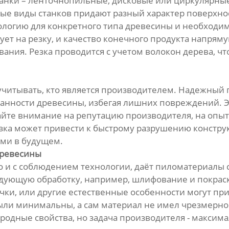
нки – ленточнопильные, дисковые или циркулярные,
ные виды станков придают разный характер поверхно
логию для конкретного типа древесины и необходи
ет на резку, и качество конечного продукта напрям
ования. Резка проводится с учетом волокон дерева, 
читывать, кто является производителем. Надежный 
хранности древесины, избегая лишних повреждений. Э
йте внимание на репутацию производителя, на опыт
зка может привести к быстрому разрушению конструк
ми в будущем.
древесины
но и с соблюдением технологии, даёт пиломатериал
едующую обработку, например, шлифование и покраск
чки, или другие естественные особенности могут при
были минимальны, а сам материал не имел чрезмер
родные свойства, но задача производителя - максима