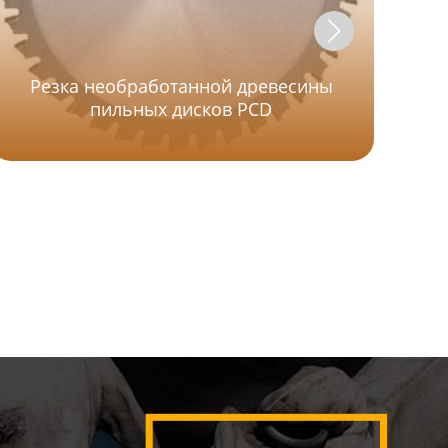
Резка необработанной древесины
пильных дисков PCD