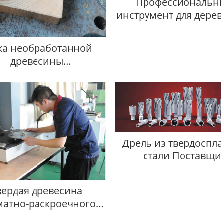
Профессиональн
инструмент для дере
резки
ка необработанной
древесины
еупотребительного
листа продукты
Дрель из твердоспл
стали Поставщи
вердая древесина
матно-раскроечного
танка Поставщик