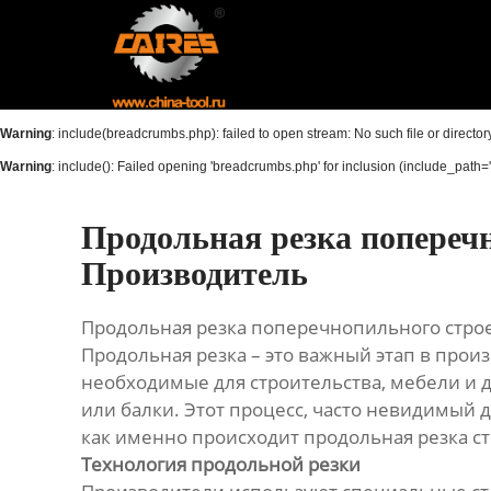
Главная
Продукция
Warning
: include(breadcrumbs.php): failed to open stream: No such file or director
Новости
Warning
: include(): Failed opening 'breadcrumbs.php' for inclusion (include_path='.
О нас
Продольная резка поперечн
Контакты
Производитель
Продольная резка поперечнопильного строе
Продольная резка – это важный этап в прои
необходимые для строительства, мебели и д
или балки. Этот процесс, часто невидимый 
как именно происходит продольная резка ст
Технология продольной резки