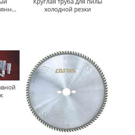
ый
Круглая труба для пилы
вянной
холодной резки
авной
к