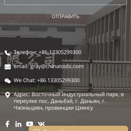
Телефон: +86-13305299300

email: gray@chinatools.com

We Chat: +86 13305299300

Адрес: Восточный индустриальный парк, в

переулке пос. Даньбэй, г. Даньян, г.
Чжэньцзян, провинции Цзянсу



