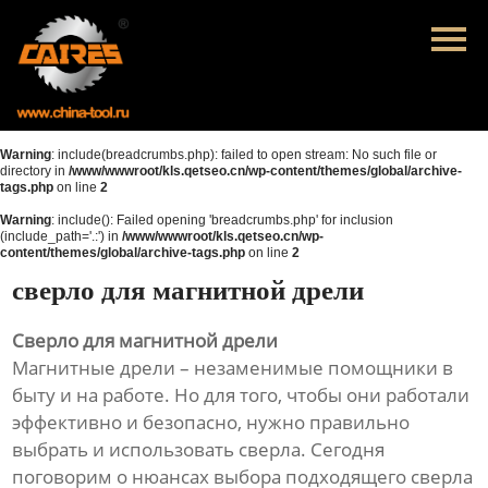
Главная
Продукция
Новости
Warning
: include(breadcrumbs.php): failed to open stream: No such file or
directory in
/www/wwwroot/kls.qetseo.cn/wp-content/themes/global/archive-
tags.php
on line
2
О нас
Warning
: include(): Failed opening 'breadcrumbs.php' for inclusion
(include_path='.:') in
/www/wwwroot/kls.qetseo.cn/wp-
Контакты
content/themes/global/archive-tags.php
on line
2
сверло для магнитной дрели
Сверло для магнитной дрели
Магнитные дрели – незаменимые помощники в
быту и на работе. Но для того, чтобы они работали
эффективно и безопасно, нужно правильно
выбрать и использовать сверла. Сегодня
поговорим о нюансах выбора подходящего сверла