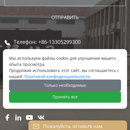
Телефон: +86-13305299300

email: gray@chinatools.com

Мы используем файлы cookie для улучшения вашего
опыта просмотра.
Продолжая использовать этот сайт, вы соглашаетесь с
We Chat: +86 13305299300

нашей
Политикой конфиденциальности.
Только необходимые
Адрес: Восточный индустриальный парк, в

переулке пос. Даньбэй, г. Даньян, г.
Принять все
Чжэньцзян, провинции Цзянсу




Пожалуйста, оставьте нам