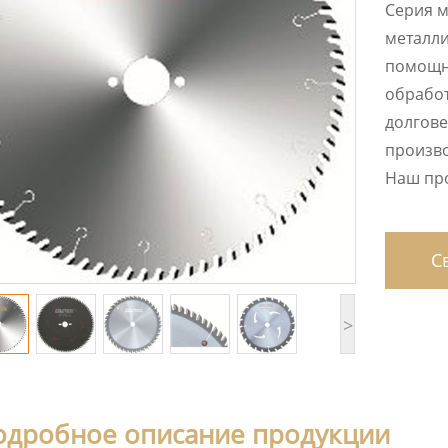
Серия м
металли
помощн
обработ
долгове
произво
Наш про
Св
>
одробное описание продукции