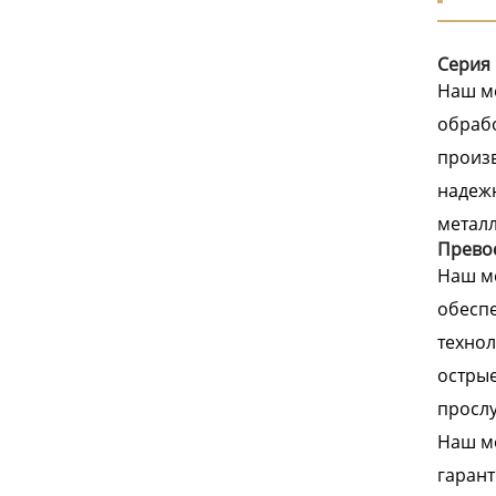
Серия 
Наш ме
обрабо
произв
надежн
метал
Превос
Наш ме
обеспе
технол
острые
прослу
Наш ме
гарант