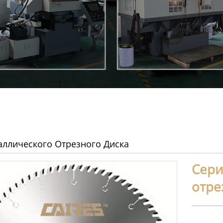
аллического Отрезного Диска
Сери
отре