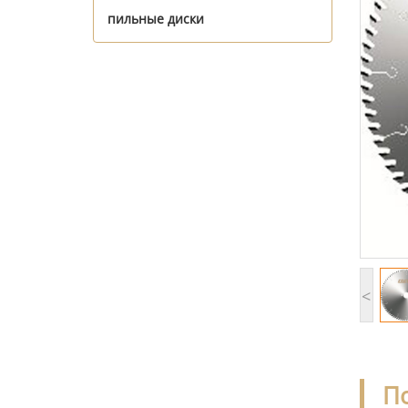
пильные диски
<
П