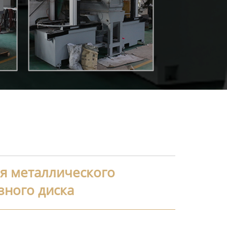
я металлического
зного диска