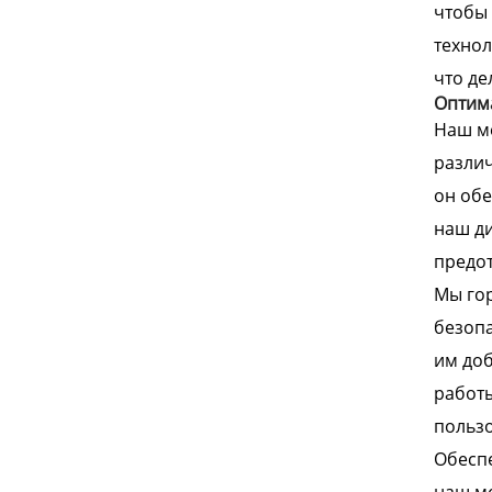
чтобы 
технол
что де
Оптима
Наш м
различ
он обе
наш ди
предо
Мы гор
безопа
им доб
работы
пользо
Обеспе