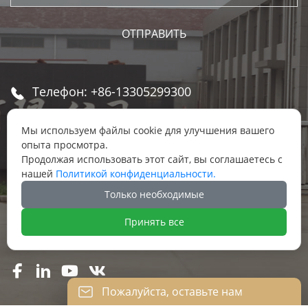
Телефон: +86-13305299300

email: gray@chinatools.com

Мы используем файлы cookie для улучшения вашего
опыта просмотра.
Продолжая использовать этот сайт, вы соглашаетесь с
We Chat: +86 13305299300

нашей
Политикой конфиденциальности.
Только необходимые
Адрес: Восточный индустриальный парк, в

переулке пос. Даньбэй, г. Даньян, г.
Принять все
Чжэньцзян, провинции Цзянсу




Пожалуйста, оставьте нам