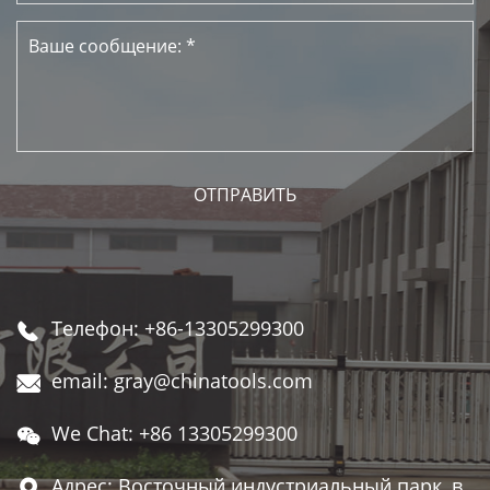
Телефон: +86-13305299300

email: gray@chinatools.com

We Chat: +86 13305299300

Адрес: Восточный индустриальный парк, в
