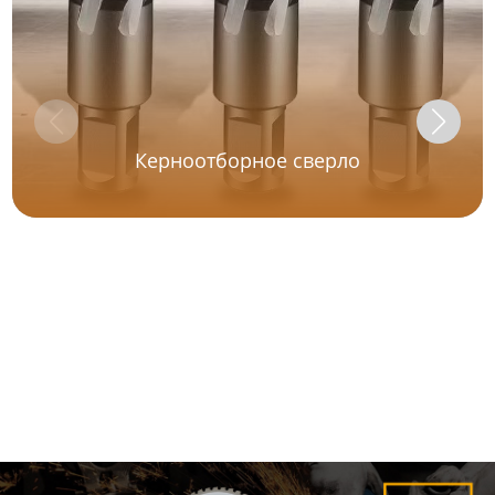
Керноотборное сверло