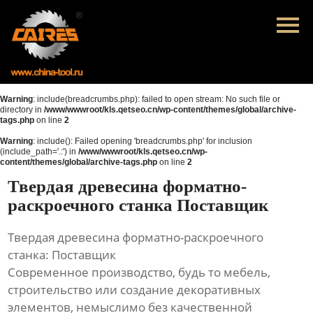
Главная
Продукция
Новости
Warning
: include(breadcrumbs.php): failed to open stream: No such file or
directory in
/www/wwwroot/kls.qetseo.cn/wp-content/themes/global/archive-
tags.php
on line
2
О нас
Warning
: include(): Failed opening 'breadcrumbs.php' for inclusion
(include_path='.:') in
/www/wwwroot/kls.qetseo.cn/wp-
Контакты
content/themes/global/archive-tags.php
on line
2
Твердая древесина форматно-
раскроечного станка Поставщик
Твердая древесина форматно-раскроечного
станка: Поставщик
Современное производство, будь то мебель,
строительство или создание декоративных
элементов, немыслимо без качественной