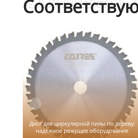
Соответству
Диск для циркулярной пилы по дереву:
надежное режущее оборудование