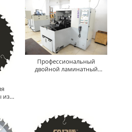
Профессиональный
двойной ламинатный
станок
ля
 из