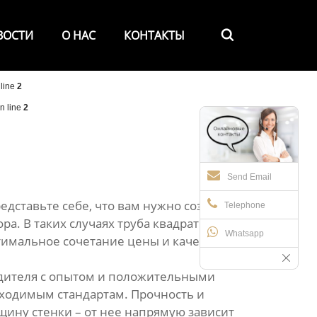
ВОСТИ
О НАС
КОНТАКТЫ

line
2
n line
2
Send Email
дставьте себе, что вам нужно создать
Telephone
а. В таких случаях труба квадратного
Whatsapp
тимальное сочетание цены и качества?
дителя с опытом и положительными
бходимым стандартам. Прочность и
щину стенки – от нее напрямую зависит