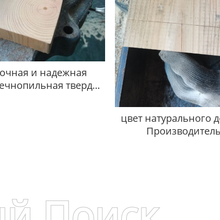
очная и надежная
ечнопильная твердая
древесина
цвет натурального 
Производител
й Поиск