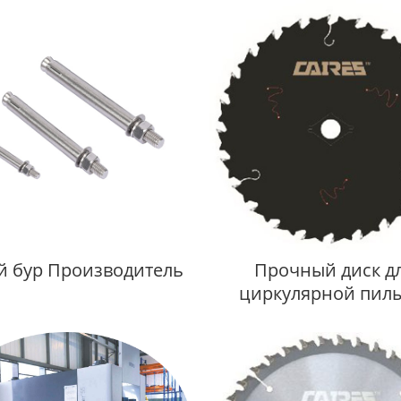
й бур Производитель
Прочный диск д
циркулярной пилы
сплава