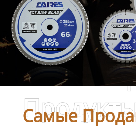
Самые П
Продукт
Самые Прода