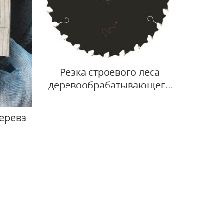
Резка строевого леса
деревообрабатывающего
ультратонкого листа
дерева
ь