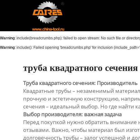
Главная
Продукция
Warning
: include(breadcrumbs.php): failed to open stream: No such file or director
Новости
Warning
: include(): Failed opening 'breadcrumbs.php' for inclusion (include_path='.
О нас
труба квадратного сечения
Контакты
Труба квадратного сечения: Производитель
Квадратные трубы – незаменимый материал в
прочную и эстетичную конструкцию, наприме
сечения – идеальный выбор. Но где найти 
Выбор производителя: важная задача
Перед покупкой нужно обратить внимание 
отзывами. Важно, чтобы материал был изго
долговечность трубы – залог успешной и до