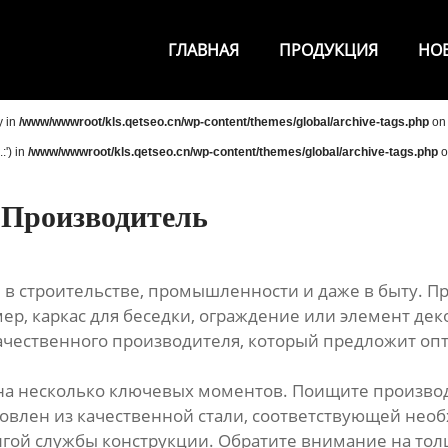
ГЛАВНАЯ
ПРОДУКЦИЯ
НО
y in
/www/wwwroot/kls.qetseo.cn/wp-content/themes/global/archive-tags.php
on 
:') in
/www/wwwroot/kls.qetseo.cn/wp-content/themes/global/archive-tags.php
o
 Производитель
 строительстве, промышленности и даже в быту. Пре
р, каркас для беседки, ограждение или элемент декор
качественного производителя, который предложит оп
на несколько ключевых моментов. Поищите произво
товлен из качественной стали, соответствующей нео
лгой службы конструкции. Обратите внимание на тол