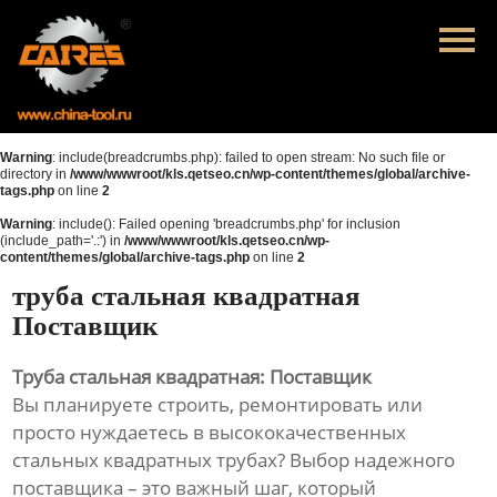
Главная
Продукция
Новости
Warning
: include(breadcrumbs.php): failed to open stream: No such file or
directory in
/www/wwwroot/kls.qetseo.cn/wp-content/themes/global/archive-
tags.php
on line
2
О нас
Warning
: include(): Failed opening 'breadcrumbs.php' for inclusion
(include_path='.:') in
/www/wwwroot/kls.qetseo.cn/wp-
Контакты
content/themes/global/archive-tags.php
on line
2
труба стальная квадратная
Поставщик
Труба стальная квадратная: Поставщик
Вы планируете строить, ремонтировать или
просто нуждаетесь в высококачественных
стальных квадратных трубах? Выбор надежного
поставщика – это важный шаг, который