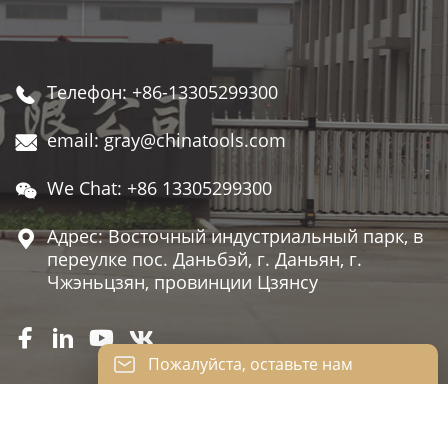
Телефон: +86-13305299300

email: gray@chinatools.com

We Chat: +86 13305299300

Адрес: Восточный индустриальный парк, в

переулке пос. Даньбэй, г. Даньян, г.
Чжэньцзян, провинции Цзянсу




Пожалуйста, оставьте нам
сообщение
Пожалуйста, введите свой адрес
электронной почты, и мы ответим на ваше
JIANFSU KAILEISI TOOLS CO., LTD.
письмо.