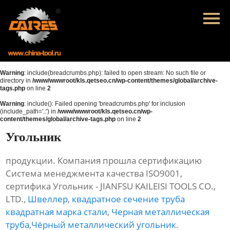
Главная
Продукция
Новости
Warning
: include(breadcrumbs.php): failed to open stream: No such file or
directory in
/www/wwwroot/kls.qetseo.cn/wp-content/themes/global/archive-
tags.php
on line
2
О нас
Warning
: include(): Failed opening 'breadcrumbs.php' for inclusion
(include_path='.:') in
/www/wwwroot/kls.qetseo.cn/wp-
Контакты
content/themes/global/archive-tags.php
on line
2
Угольник
продукции. Компания прошла сертификацию
Система менеджмента качества ISO9001,
сертифика Угольник - JIANFSU KAILEISI TOOLS CO.,
LTD.,
Швеллер
,
квадратное сечение труба
квадратная марка стали
,
Черная металлическая
труба
,
Чёрный металлический угольник
.