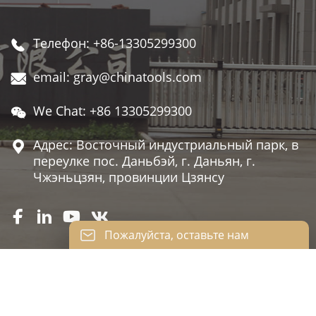
Телефон: +86-13305299300

email: gray@chinatools.com

We Chat: +86 13305299300

Адрес: Восточный индустриальный парк, в

переулке пос. Даньбэй, г. Даньян, г.
Чжэньцзян, провинции Цзянсу




Пожалуйста, оставьте нам
сообщение
Пожалуйста, введите свой адрес
электронной почты, и мы ответим на ваше
JIANFSU KAILEISI TOOLS CO., LTD.
письмо.