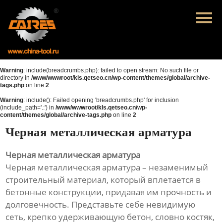
Главная
Продукция
Новости
Warning
: include(breadcrumbs.php): failed to open stream: No such file or
directory in
/www/wwwroot/kls.qetseo.cn/wp-content/themes/global/archive-
tags.php
on line
2
О нас
Warning
: include(): Failed opening 'breadcrumbs.php' for inclusion
(include_path='.:') in
/www/wwwroot/kls.qetseo.cn/wp-
Контакты
content/themes/global/archive-tags.php
on line
2
Черная металлическая арматура
Черная металлическая арматура
Черная металлическая арматура – незаменимый
строительный материал, который вплетается в
бетонные конструкции, придавая им прочность и
долговечность. Представьте себе невидимую
сеть, крепко удерживающую бетон, словно костяк,