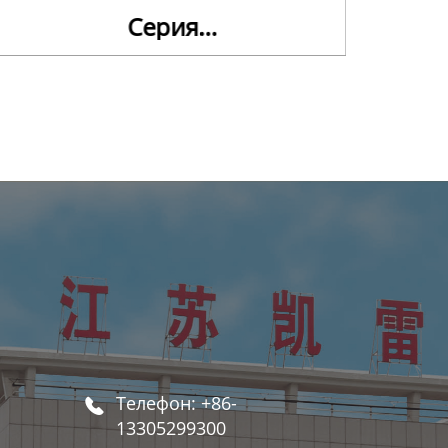
Серия
деревообрабатывающего
р
ультратонкого листа
Телефон: +86-

13305299300