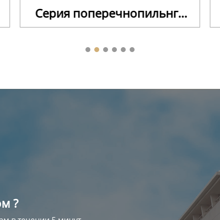
Серия поперечнопильнго
натурального дерева
м ?
ам в течении 5 минут