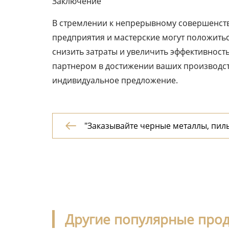
Заключение
В стремлении к непрерывному совершенст
предприятия и мастерские могут положитьс
снизить затраты и увеличить эффективност
партнером в достижении ваших производств
индивидуальное предложение.
"Заказывайте черные металлы, пил

буры от экспортеров: нержавеющие
прутки для пилы холодной резки"
Другие популярные про