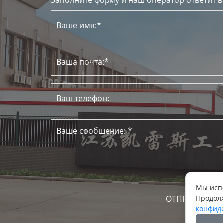
Мы испо
Продолж
конфид