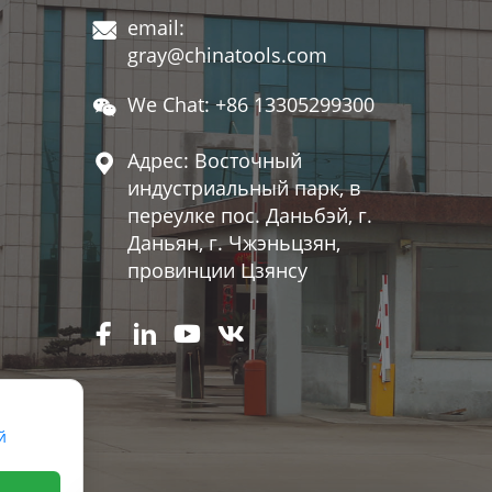
email:

gray@chinatools.com
We Chat: +86 13305299300

Адрес: Восточный

индустриальный парк, в
переулке пос. Даньбэй, г.
Даньян, г. Чжэньцзян,
провинции Цзянсу




й