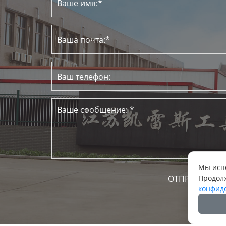
Мы испо
Продолж
конфид