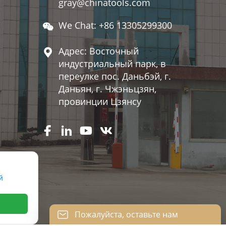
gray@chinatools.com
We Chat: +86 13305299300

Адрес: Восточный

индустриальный парк, в
переулке пос. Даньбэй, г.
Даньян, г. Чжэньцзян,
провинции Цзянсу




й
Пожалуйста, оставьте нам