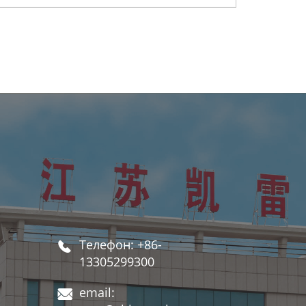
деревообрабатывающего
р
ультратонкого листа
Телефон: +86-

13305299300
email:
