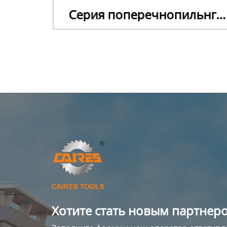
езки
Серия поперечнопильнго
ва
натурального дерева
Хотите стать новым партнеро