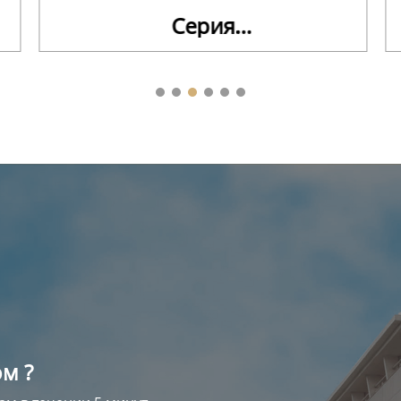
Серия
деревообрабатывающего
ультратонкого листа
м ?