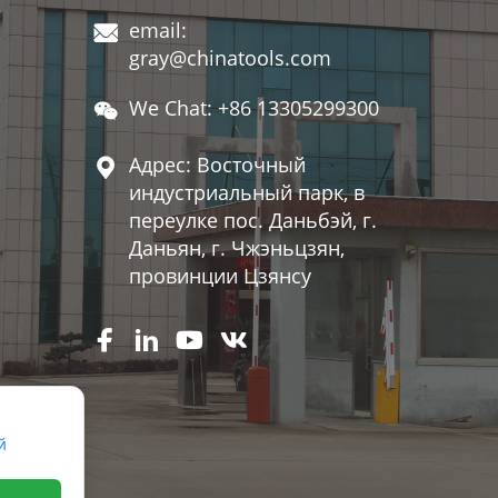
email:

gray@chinatools.com
We Chat: +86 13305299300

Адрес: Восточный

индустриальный парк, в
переулке пос. Даньбэй, г.
Даньян, г. Чжэньцзян,
провинции Цзянсу




й