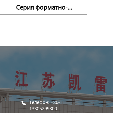
Серия форматно-
раскроечного станка
Телефон: +86-

13305299300