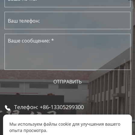
Телефон: +86-13305299300

email: gray@chinatools.com

Мы используем файлы cookie для улучшения вашего
опыта просмотра.