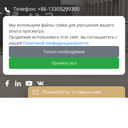
Телефон: +86-13305299300

email: gray@chinatools.com

Мы используем файлы cookie для улучшения вашего
опыта просмотра.
Продолжая использовать этот сайт, вы соглашаетесь с
We Chat: +86 13305299300

нашей
Политикой конфиденциальности.
Только необходимые
Адрес: Восточный индустриальный парк, в

переулке пос. Даньбэй, г. Даньян, г.
Принять все
Чжэньцзян, провинции Цзянсу




Пожалуйста, оставьте нам
сообщение
Пожалуйста, введите свой адрес
электронной почты, и мы ответим на ваше
JIANFSU KAILEISI TOOLS CO., LTD.
письмо.