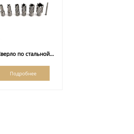
верло по стальной
пластине HSS
Подробнее